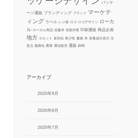
ッケージデザイン
パッケ
マーケテ
ージ通販
ブランディング
ブランド
ィング
ローカ
ラベル
レジ袋
ロゴ
ロゴデザイン
ル
印刷通販
商品企画
ローカル商品
佐藤卓
包装作業
地方
小ロット
差別化
希少性
書籍
本
栄養成分表示
注
通販
意点
義務化
農業
通信販売
静岡
アーカイブ
2020年9月
2020年8月
2020年7月