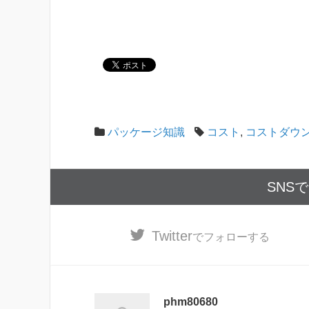
パッケージ知識
コスト
,
コストダウ
SNS
Twitter
でフォローする
phm80680