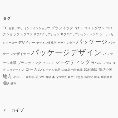
タグ
グラフィック
EC
コストダウン
コロ
お取り寄せ
オンラインショップ
コスト
ナショック
シール
サブスク
サブスクリプション
サブスクリプションボックス
セ
パッケージ
デザイナー
パッ
ミオーダー
デザイン事務所
デザイン会社
パッケージデザイン
ケージデザイナー
パッケ
マーケティング
ージ通販
ブランディング
ラベル
ブランド
レジ袋
ロ
ローカル
印刷通販
商品企画
ゴ
ロゴデザイン
ローカル商品
佐藤卓
包装作業
地方
小ロット
差別化
希少性
書籍
本
栄養成分表示
注意点
義務化
農業
通信販売
通販
静岡
アーカイブ