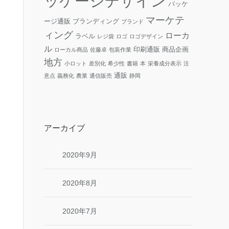
ッケージデザイン
パッケ
マーケテ
ージ通販
ブランディング
ブランド
ィング
ローカ
ラベル
レジ袋
ロゴ
ロゴデザイン
ル
印刷通販
商品企画
ローカル商品
佐藤卓
包装作業
地方
小ロット
差別化
希少性
書籍
本
栄養成分表示
注
通販
意点
義務化
農業
通信販売
静岡
アーカイブ
2020年9月
2020年8月
2020年7月