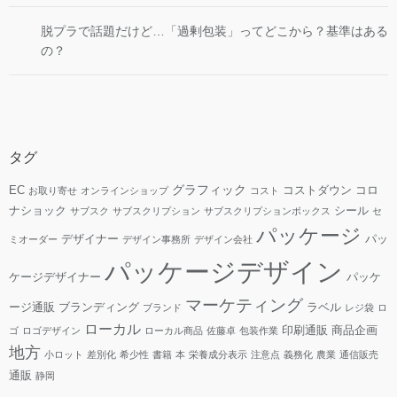
脱プラで話題だけど…「過剰包装」ってどこから？基準はある
の？
タグ
グラフィック
EC
コストダウン
コロ
お取り寄せ
オンラインショップ
コスト
ナショック
シール
サブスク
サブスクリプション
サブスクリプションボックス
セ
パッケージ
デザイナー
パッ
ミオーダー
デザイン事務所
デザイン会社
パッケージデザイン
ケージデザイナー
パッケ
マーケティング
ージ通販
ブランディング
ラベル
ブランド
レジ袋
ロ
ローカル
印刷通販
商品企画
ゴ
ロゴデザイン
ローカル商品
佐藤卓
包装作業
地方
小ロット
差別化
希少性
書籍
本
栄養成分表示
注意点
義務化
農業
通信販売
通販
静岡