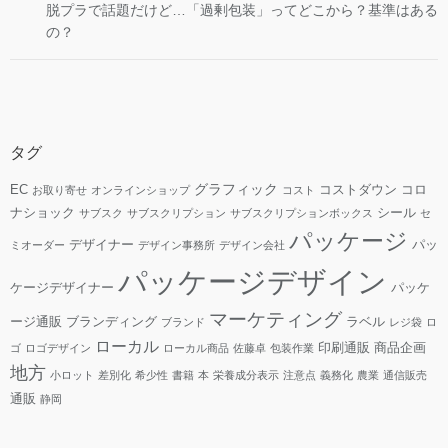
脱プラで話題だけど…「過剰包装」ってどこから？基準はある
の？
タグ
グラフィック
EC
コストダウン
コロ
お取り寄せ
オンラインショップ
コスト
ナショック
シール
サブスク
サブスクリプション
サブスクリプションボックス
セ
パッケージ
デザイナー
パッ
ミオーダー
デザイン事務所
デザイン会社
パッケージデザイン
ケージデザイナー
パッケ
マーケティング
ージ通販
ブランディング
ラベル
ブランド
レジ袋
ロ
ローカル
印刷通販
商品企画
ゴ
ロゴデザイン
ローカル商品
佐藤卓
包装作業
地方
小ロット
差別化
希少性
書籍
本
栄養成分表示
注意点
義務化
農業
通信販売
通販
静岡