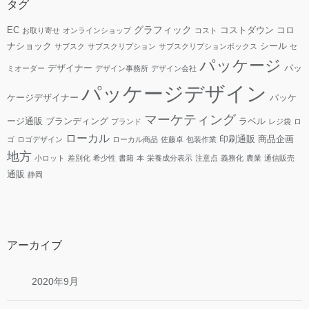
タグ
グラフィック
EC
コストダウン
コロ
お取り寄せ
オンラインショップ
コスト
ナショック
シール
サブスク
サブスクリプション
サブスクリプションボックス
セ
パッケージ
デザイナー
パッ
ミオーダー
デザイン事務所
デザイン会社
パッケージデザイン
ケージデザイナー
パッケ
マーケティング
ージ通販
ブランディング
ラベル
ブランド
レジ袋
ロ
ローカル
印刷通販
商品企画
ゴ
ロゴデザイン
ローカル商品
佐藤卓
包装作業
地方
小ロット
差別化
希少性
書籍
本
栄養成分表示
注意点
義務化
農業
通信販売
通販
静岡
アーカイブ
2020年9月