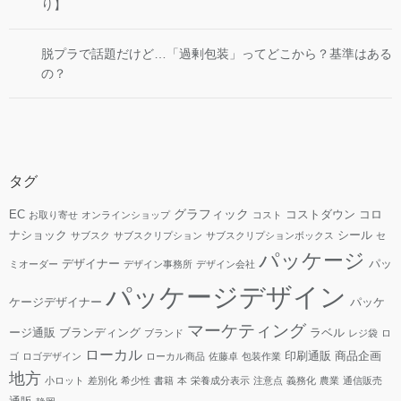
り】
脱プラで話題だけど…「過剰包装」ってどこから？基準はある
の？
タグ
グラフィック
EC
コストダウン
コロ
お取り寄せ
オンラインショップ
コスト
ナショック
シール
サブスク
サブスクリプション
サブスクリプションボックス
セ
パッケージ
デザイナー
パッ
ミオーダー
デザイン事務所
デザイン会社
パッケージデザイン
ケージデザイナー
パッケ
マーケティング
ージ通販
ブランディング
ラベル
ブランド
レジ袋
ロ
ローカル
印刷通販
商品企画
ゴ
ロゴデザイン
ローカル商品
佐藤卓
包装作業
地方
小ロット
差別化
希少性
書籍
本
栄養成分表示
注意点
義務化
農業
通信販売