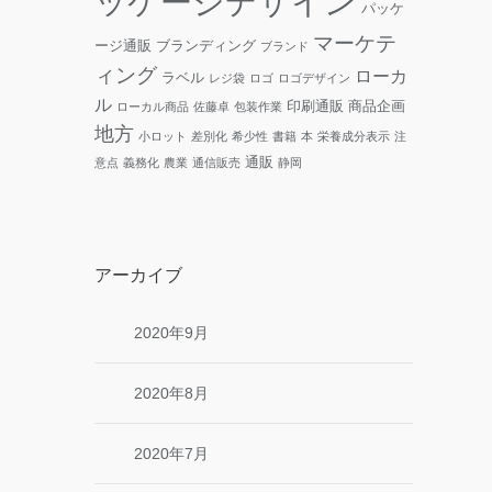
ッケージデザイン
パッケ
マーケテ
ージ通販
ブランディング
ブランド
ィング
ローカ
ラベル
レジ袋
ロゴ
ロゴデザイン
ル
印刷通販
商品企画
ローカル商品
佐藤卓
包装作業
地方
小ロット
差別化
希少性
書籍
本
栄養成分表示
注
通販
意点
義務化
農業
通信販売
静岡
アーカイブ
2020年9月
2020年8月
2020年7月