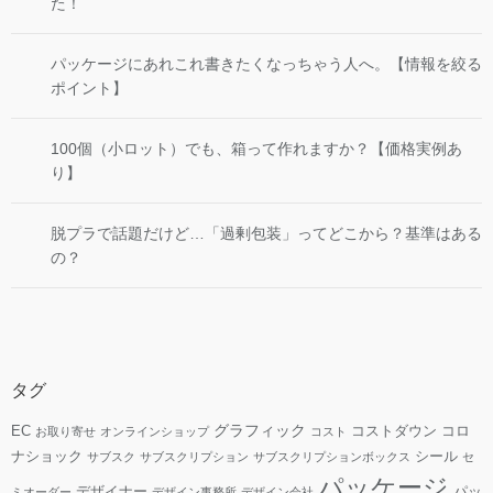
た！
パッケージにあれこれ書きたくなっちゃう人へ。【情報を絞る
ポイント】
100個（小ロット）でも、箱って作れますか？【価格実例あ
り】
脱プラで話題だけど…「過剰包装」ってどこから？基準はある
の？
タグ
グラフィック
EC
コストダウン
コロ
お取り寄せ
オンラインショップ
コスト
ナショック
シール
サブスク
サブスクリプション
サブスクリプションボックス
セ
パッケージ
デザイナー
パッ
ミオーダー
デザイン事務所
デザイン会社