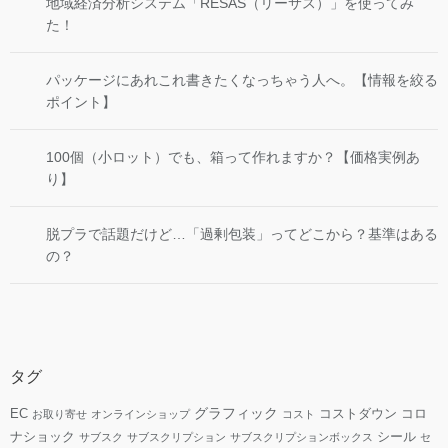
地域経済分析システム「RESAS（リーサス）」を使ってみ
た！
パッケージにあれこれ書きたくなっちゃう人へ。【情報を絞る
ポイント】
100個（小ロット）でも、箱って作れますか？【価格実例あ
り】
脱プラで話題だけど…「過剰包装」ってどこから？基準はある
の？
タグ
グラフィック
EC
コストダウン
コロ
お取り寄せ
オンラインショップ
コスト
ナショック
シール
サブスク
サブスクリプション
サブスクリプションボックス
セ