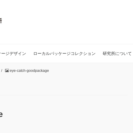
ケージデザイン
ローカルパッケージコレクション
研究所について
。
/
eye-catch-goodpackage
e