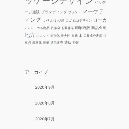
ッケージデザイン
パッケ
マーケテ
ージ通販
ブランディング
ブランド
ィング
ローカ
ラベル
レジ袋
ロゴ
ロゴデザイン
ル
印刷通販
商品企画
ローカル商品
佐藤卓
包装作業
地方
小ロット
差別化
希少性
書籍
本
栄養成分表示
注
通販
意点
義務化
農業
通信販売
静岡
アーカイブ
2020年9月
2020年8月
2020年7月