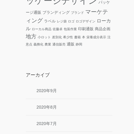
ッケージデザイン
パッケ
マーケテ
ージ通販
ブランディング
ブランド
ィング
ローカ
ラベル
レジ袋
ロゴ
ロゴデザイン
ル
印刷通販
商品企画
ローカル商品
佐藤卓
包装作業
地方
小ロット
差別化
希少性
書籍
本
栄養成分表示
注
通販
意点
義務化
農業
通信販売
静岡
アーカイブ
2020年9月
2020年8月
2020年7月