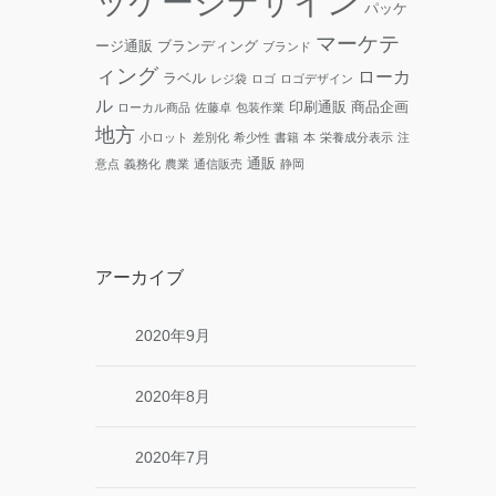
ッケージデザイン
パッケ
マーケテ
ージ通販
ブランディング
ブランド
ィング
ローカ
ラベル
レジ袋
ロゴ
ロゴデザイン
ル
印刷通販
商品企画
ローカル商品
佐藤卓
包装作業
地方
小ロット
差別化
希少性
書籍
本
栄養成分表示
注
通販
意点
義務化
農業
通信販売
静岡
アーカイブ
2020年9月
2020年8月
2020年7月