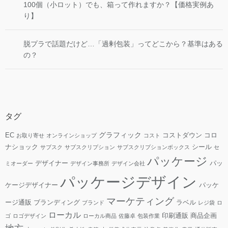
100個（小ロット）でも、箱って作れますか？【価格実例あ
り】
脱プラで話題だけど…「過剰包装」ってどこから？基準はある
の？
タグ
グラフィック
EC
コストダウン
コロ
お取り寄せ
オンラインショップ
コスト
ナショック
シール
サブスク
サブスクリプション
サブスクリプションボックス
セ
パッケージ
デザイナー
パッ
ミオーダー
デザイン事務所
デザイン会社
パッケージデザイン
ケージデザイナー
パッケ
マーケティング
ージ通販
ブランディング
ラベル
ブランド
レジ袋
ロ
ローカル
印刷通販
商品企画
ゴ
ロゴデザイン
ローカル商品
佐藤卓
包装作業