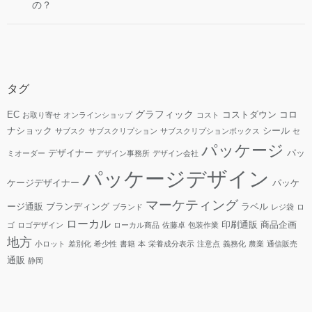
の？
タグ
グラフィック
EC
コストダウン
コロ
お取り寄せ
オンラインショップ
コスト
ナショック
シール
サブスク
サブスクリプション
サブスクリプションボックス
セ
パッケージ
デザイナー
パッ
ミオーダー
デザイン事務所
デザイン会社
パッケージデザイン
ケージデザイナー
パッケ
マーケティング
ージ通販
ブランディング
ラベル
ブランド
レジ袋
ロ
ローカル
印刷通販
商品企画
ゴ
ロゴデザイン
ローカル商品
佐藤卓
包装作業
地方
小ロット
差別化
希少性
書籍
本
栄養成分表示
注意点
義務化
農業
通信販売
通販
静岡