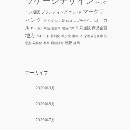
ッケージデザイン
パッケ
マーケテ
ージ通販
ブランディング
ブランド
ィング
ローカ
ラベル
レジ袋
ロゴ
ロゴデザイン
ル
印刷通販
商品企画
ローカル商品
佐藤卓
包装作業
地方
小ロット
差別化
希少性
書籍
本
栄養成分表示
注
通販
意点
義務化
農業
通信販売
静岡
アーカイブ
2020年9月
2020年8月
2020年7月