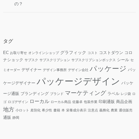
の？
タグ
グラフィック
EC
コストダウン
コロ
お取り寄せ
オンラインショップ
コスト
ナショック
シール
サブスク
サブスクリプション
サブスクリプションボックス
セ
パッケージ
デザイナー
パッ
ミオーダー
デザイン事務所
デザイン会社
パッケージデザイン
ケージデザイナー
パッケ
マーケティング
ージ通販
ブランディング
ラベル
ブランド
レジ袋
ロ
ローカル
印刷通販
商品企画
ゴ
ロゴデザイン
ローカル商品
佐藤卓
包装作業
地方
小ロット
差別化
希少性
書籍
本
栄養成分表示
注意点
義務化
農業
通信販売
通販
静岡