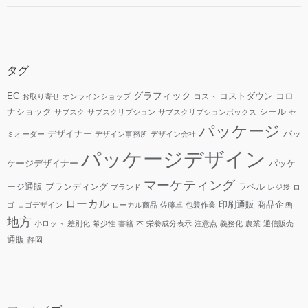
タグ
グラフィック
EC
コストダウン
コロ
お取り寄せ
オンラインショップ
コスト
ナショック
シール
サブスク
サブスクリプション
サブスクリプションボックス
セ
パッケージ
デザイナー
パッ
ミオーダー
デザイン事務所
デザイン会社
パッケージデザイン
ケージデザイナー
パッケ
マーケティング
ージ通販
ブランディング
ラベル
ブランド
レジ袋
ロ
ローカル
印刷通販
商品企画
ゴ
ロゴデザイン
ローカル商品
佐藤卓
包装作業
地方
小ロット
差別化
希少性
書籍
本
栄養成分表示
注意点
義務化
農業
通信販売
通販
静岡