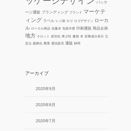
ッケージデザイン
パッケ
マーケテ
ージ通販
ブランディング
ブランド
ィング
ローカ
ラベル
レジ袋
ロゴ
ロゴデザイン
ル
印刷通販
商品企画
ローカル商品
佐藤卓
包装作業
地方
小ロット
差別化
希少性
書籍
本
栄養成分表示
注
通販
意点
義務化
農業
通信販売
静岡
アーカイブ
2020年9月
2020年8月
2020年7月