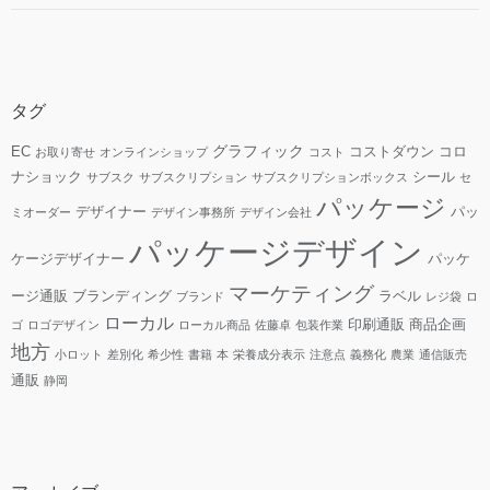
タグ
グラフィック
EC
コストダウン
コロ
お取り寄せ
オンラインショップ
コスト
ナショック
シール
サブスク
サブスクリプション
サブスクリプションボックス
セ
パッケージ
デザイナー
パッ
ミオーダー
デザイン事務所
デザイン会社
パッケージデザイン
ケージデザイナー
パッケ
マーケティング
ージ通販
ブランディング
ラベル
ブランド
レジ袋
ロ
ローカル
印刷通販
商品企画
ゴ
ロゴデザイン
ローカル商品
佐藤卓
包装作業
地方
小ロット
差別化
希少性
書籍
本
栄養成分表示
注意点
義務化
農業
通信販売
通販
静岡