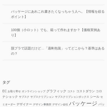
パッケージにあれこれ書きたくなっちゃう人へ。【情報を絞る
ポイント】
100個（小ロット）でも、箱って作れますか？【価格実例あ
り】
脱プラで話題だけど…「過剰包装」ってどこから？基準はある
の？
タグ
グラフィック
EC
コストダウン
コロ
お取り寄せ
オンラインショップ
コスト
ナショック
シール
サブスク
サブスクリプション
サブスクリプションボックス
セ
パッケージ
デザイナー
パッ
ミオーダー
デザイン事務所
デザイン会社