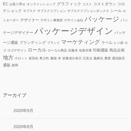
グラフィック
EC
コストダウン
コロ
お取り寄せ
オンラインショップ
コスト
ナショック
シール
サブスク
サブスクリプション
サブスクリプションボックス
セ
パッケージ
デザイナー
パッ
ミオーダー
デザイン事務所
デザイン会社
パッケージデザイン
ケージデザイナー
パッケ
マーケティング
ージ通販
ブランディング
ラベル
ブランド
レジ袋
ロ
ローカル
印刷通販
商品企画
ゴ
ロゴデザイン
ローカル商品
佐藤卓
包装作業
地方
小ロット
差別化
希少性
書籍
本
栄養成分表示
注意点
義務化
農業
通信販売
通販
静岡
アーカイブ
2020年9月
2020年8月