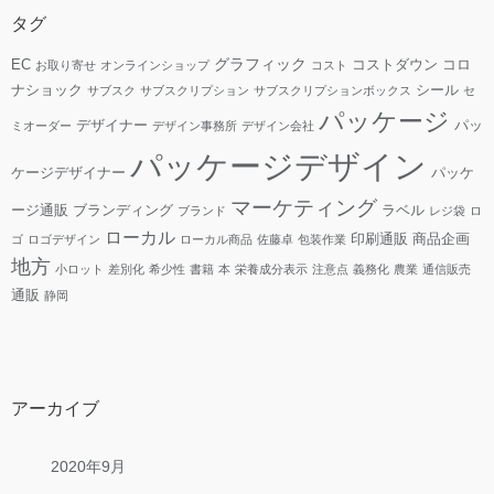
タグ
グラフィック
EC
コストダウン
コロ
お取り寄せ
オンラインショップ
コスト
ナショック
シール
サブスク
サブスクリプション
サブスクリプションボックス
セ
パッケージ
デザイナー
パッ
ミオーダー
デザイン事務所
デザイン会社
パッケージデザイン
ケージデザイナー
パッケ
マーケティング
ージ通販
ブランディング
ラベル
ブランド
レジ袋
ロ
ローカル
印刷通販
商品企画
ゴ
ロゴデザイン
ローカル商品
佐藤卓
包装作業
地方
小ロット
差別化
希少性
書籍
本
栄養成分表示
注意点
義務化
農業
通信販売
通販
静岡
アーカイブ
2020年9月