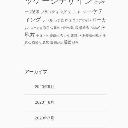
ッケージデザイン
パッケ
マーケテ
ージ通販
ブランディング
ブランド
ィング
ローカ
ラベル
レジ袋
ロゴ
ロゴデザイン
ル
印刷通販
商品企画
ローカル商品
佐藤卓
包装作業
地方
小ロット
差別化
希少性
書籍
本
栄養成分表示
注
通販
意点
義務化
農業
通信販売
静岡
アーカイブ
2020年9月
2020年8月
2020年7月