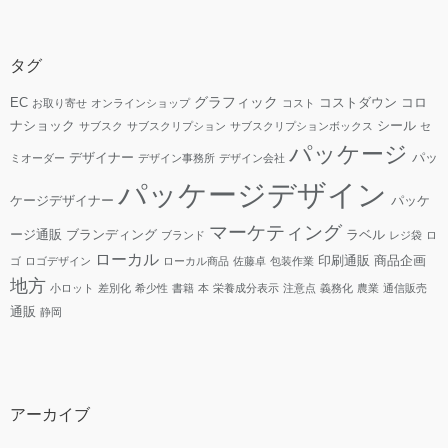
タグ
グラフィック
EC
コストダウン
コロ
お取り寄せ
オンラインショップ
コスト
ナショック
シール
サブスク
サブスクリプション
サブスクリプションボックス
セ
パッケージ
デザイナー
パッ
ミオーダー
デザイン事務所
デザイン会社
パッケージデザイン
ケージデザイナー
パッケ
マーケティング
ージ通販
ブランディング
ラベル
ブランド
レジ袋
ロ
ローカル
印刷通販
商品企画
ゴ
ロゴデザイン
ローカル商品
佐藤卓
包装作業
地方
小ロット
差別化
希少性
書籍
本
栄養成分表示
注意点
義務化
農業
通信販売
通販
静岡
アーカイブ