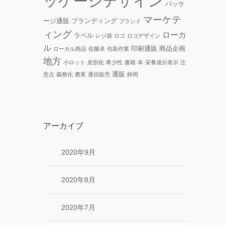
ッケージデザイン
パッケ
マーケテ
ージ通販
ブランディング
ブランド
ィング
ローカ
ラベル
レジ袋
ロゴ
ロゴデザイン
ル
印刷通販
商品企画
ローカル商品
佐藤卓
包装作業
地方
小ロット
差別化
希少性
書籍
本
栄養成分表示
注
通販
意点
義務化
農業
通信販売
静岡
アーカイブ
2020年9月
2020年8月
2020年7月