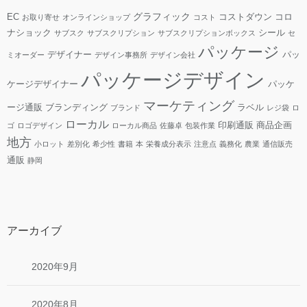
グラフィック
EC
コストダウン
コロ
お取り寄せ
オンラインショップ
コスト
ナショック
シール
サブスク
サブスクリプション
サブスクリプションボックス
セ
パッケージ
デザイナー
パッ
ミオーダー
デザイン事務所
デザイン会社
パッケージデザイン
ケージデザイナー
パッケ
マーケティング
ージ通販
ブランディング
ラベル
ブランド
レジ袋
ロ
ローカル
印刷通販
商品企画
ゴ
ロゴデザイン
ローカル商品
佐藤卓
包装作業
地方
小ロット
差別化
希少性
書籍
本
栄養成分表示
注意点
義務化
農業
通信販売
通販
静岡
アーカイブ
2020年9月
2020年8月