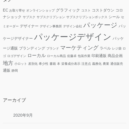
グラフィック
EC
コストダウン
コロ
お取り寄せ
オンラインショップ
コスト
ナショック
シール
サブスク
サブスクリプション
サブスクリプションボックス
セ
パッケージ
デザイナー
パッ
ミオーダー
デザイン事務所
デザイン会社
パッケージデザイン
ケージデザイナー
パッケ
マーケティング
ージ通販
ブランディング
ラベル
ブランド
レジ袋
ロ
ローカル
印刷通販
商品企画
ゴ
ロゴデザイン
ローカル商品
佐藤卓
包装作業
地方
小ロット
差別化
希少性
書籍
本
栄養成分表示
注意点
義務化
農業
通信販売
通販
静岡
アーカイブ
2020年9月