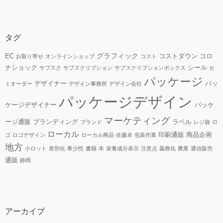
タグ
グラフィック
EC
コストダウン
コロ
お取り寄せ
オンラインショップ
コスト
ナショック
シール
サブスク
サブスクリプション
サブスクリプションボックス
セ
パッケージ
デザイナー
パッ
ミオーダー
デザイン事務所
デザイン会社
パッケージデザイン
ケージデザイナー
パッケ
マーケティング
ージ通販
ブランディング
ラベル
ブランド
レジ袋
ロ
ローカル
印刷通販
商品企画
ゴ
ロゴデザイン
ローカル商品
佐藤卓
包装作業
地方
小ロット
差別化
希少性
書籍
本
栄養成分表示
注意点
義務化
農業
通信販売
通販
静岡
アーカイブ