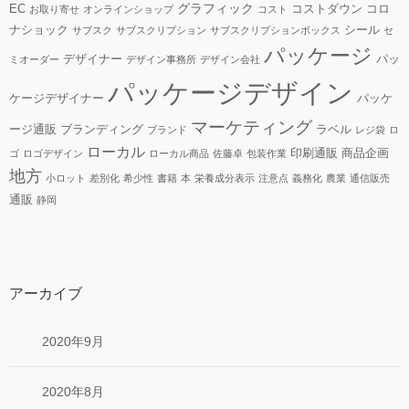
グラフィック
EC
コストダウン
コロ
お取り寄せ
オンラインショップ
コスト
ナショック
シール
サブスク
サブスクリプション
サブスクリプションボックス
セ
パッケージ
デザイナー
パッ
ミオーダー
デザイン事務所
デザイン会社
パッケージデザイン
ケージデザイナー
パッケ
マーケティング
ージ通販
ブランディング
ラベル
ブランド
レジ袋
ロ
ローカル
印刷通販
商品企画
ゴ
ロゴデザイン
ローカル商品
佐藤卓
包装作業
地方
小ロット
差別化
希少性
書籍
本
栄養成分表示
注意点
義務化
農業
通信販売
通販
静岡
アーカイブ
2020年9月
2020年8月