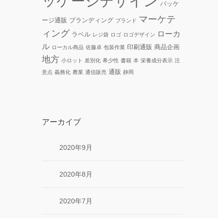
ッケージデザイン
パッケ
マーケテ
ージ通販
ブランディング
ブランド
ィング
ローカ
ラベル
レジ袋
ロゴ
ロゴデザイン
ル
印刷通販
商品企画
ローカル商品
佐藤卓
包装作業
地方
小ロット
差別化
希少性
書籍
本
栄養成分表示
注
通販
意点
義務化
農業
通信販売
静岡
アーカイブ
2020年9月
2020年8月
2020年7月