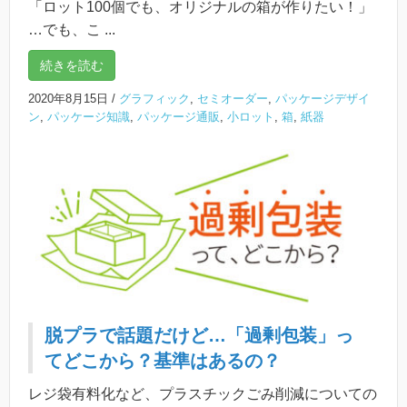
「ロット100個でも、オリジナルの箱が作りたい！」
…でも、こ ...
続きを読む
2020年8月15日
/
グラフィック
,
セミオーダー
,
パッケージデザイ
ン
,
パッケージ知識
,
パッケージ通販
,
小ロット
,
箱
,
紙器
脱プラで話題だけど…「過剰包装」っ
てどこから？基準はあるの？
レジ袋有料化など、プラスチックごみ削減についての