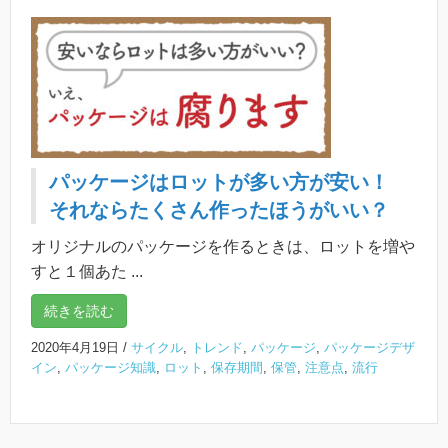
パッケージはロットが多い方が安い！
それならたくさん作ったほうがいい？
オリジナルのパッケージを作るときは、ロットを増や
すと１個あた ...
続きを読む
2020年4月19日
/
サイクル
,
トレンド
,
パッケージ
,
パッケージデザ
イン
,
パッケージ知識
,
ロット
,
保存期間
,
保管
,
注意点
,
流行