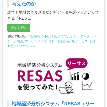
与えたのか
誰でも地域のさまざまな分析データを調べることがで
きる「RES ...
続きを読む
2020年9月8日
/
RESAS
,
V-RESAS
,
グラフ
,
コロナ
,
データ
,
パッ
ケージ知識
,
マーケティング
,
分析
,
地域経済分析サービス
,
戦略
,
新型コロナウイルス
地域経済分析システム「RESAS（リー