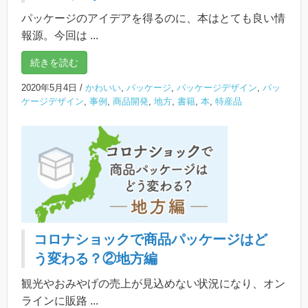
パッケージのアイデアを得るのに、本はとても良い情
報源。今回は ...
続きを読む
2020年5月4日
/
かわいい
,
パッケージ
,
パッケージデザイン
,
パッ
ケージデザイン
,
事例
,
商品開発
,
地方
,
書籍
,
本
,
特産品
コロナショックで商品パッケージはど
う変わる？②地方編
観光やおみやげの売上が見込めない状況になり、オン
ラインに販路 ...