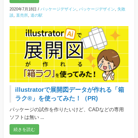
2020年7月18日
/
パッケージデザイン
,
パッケージデザイン
,
失敗
談
,
直売所
,
道の駅
illustratorで展開図データが作れる「箱
ラク®︎」を使ってみた！（PR)
パッケージの試作を作りたいけど、CADなどの専用
ソフトは無い ...
続きを読む