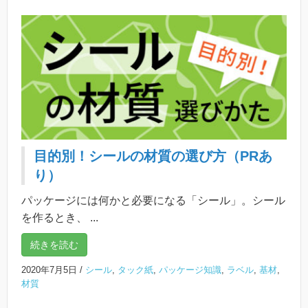
目的別！シールの材質の選び方（PRあ
り）
パッケージには何かと必要になる「シール」。シール
を作るとき、 ...
続きを読む
2020年7月5日
/
シール
,
タック紙
,
パッケージ知識
,
ラベル
,
基材
,
材質